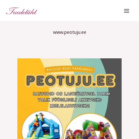
Skip
MAI
to
ME
content
www.peotuju.ee