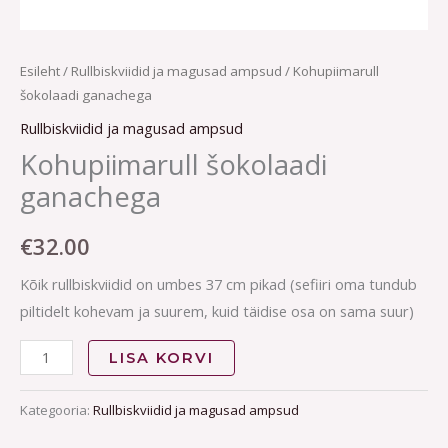
Esileht
/
Rullbiskviidid ja magusad ampsud
/ Kohupiimarull
šokolaadi ganachega
Rullbiskviidid ja magusad ampsud
Kohupiimarull šokolaadi
ganachega
€
32.00
Kõik rullbiskviidid on umbes 37 cm pikad (sefiiri oma tundub
piltidelt kohevam ja suurem, kuid täidise osa on sama suur)
LISA KORVI
Kategooria:
Rullbiskviidid ja magusad ampsud