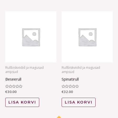
Rullbiskviidid ja magusad
Rullbiskviidid ja magusad
ampsud
ampsud
Beseerull
Spinatirull
Hinnanguga
€
30.00
Hinnanguga
€
32.00
0
0
/
/
5
5
LISA KORVI
LISA KORVI