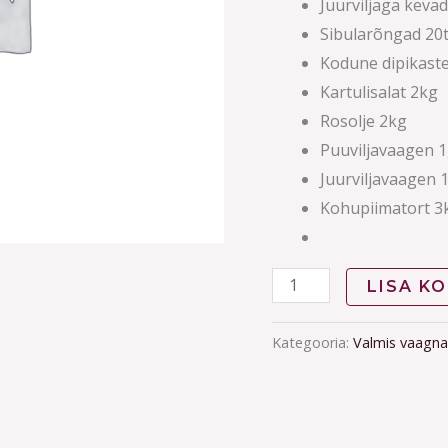
Juurviljaga kevad
Sibularõngad 20
Kodune dipikaste
Kartulisalat 2kg
Rosolje 2kg
Puuviljavaagen 1
Juurviljavaagen 1
Kohupiimatort 3
LISA KO
Kategooria:
Valmis vaagn