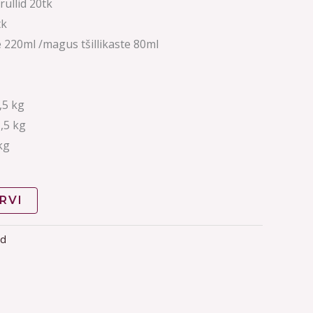
rullid 20tk
tk
 220ml /magus tšillikaste 80ml
,5 kg
,5 kg
kg
RVI
ad