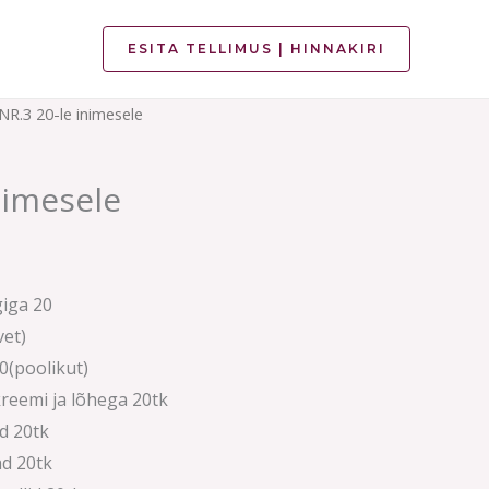
ESITA TELLIMUS | HINNAKIRI
NR.3 20-le inimesele
nimesele
giga 20
vet)
0(poolikut)
reemi ja lõhega 20tk
d 20tk
d 20tk