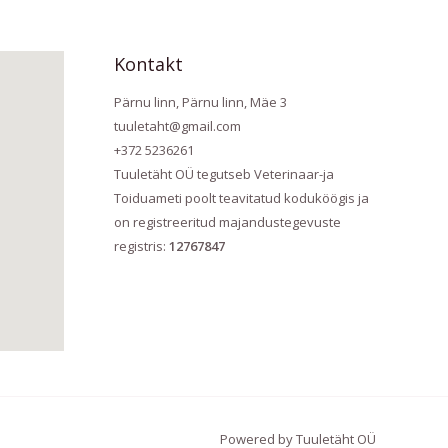
Kontakt
Pärnu linn, Pärnu linn, Mäe 3
tuuletaht@gmail.com
+372 5236261
Tuuletäht OÜ tegutseb Veterinaar-ja
Toiduameti poolt teavitatud koduköögis ja
on registreeritud majandustegevuste
registris:
12767847
Powered by Tuuletäht OÜ