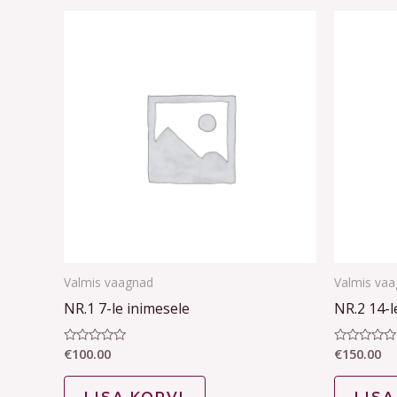
Valmis vaagnad
Valmis va
NR.1 7-le inimesele
NR.2 14-l
€
100.00
€
150.00
Hinnanguga
Hinnanguga
0
0
/
/
5
5