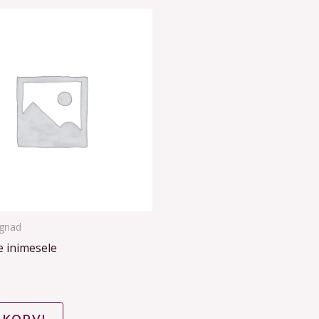
agnad
e inimesele