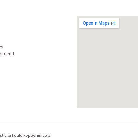
öd
rtnerid
stid ei kuulu kopeerimisele.