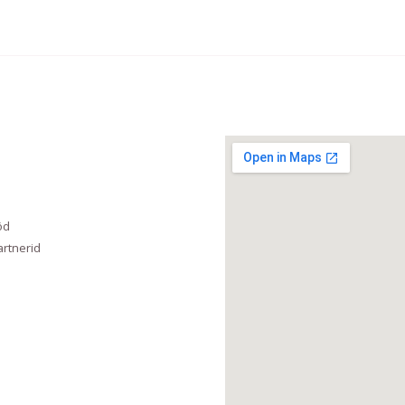
öd
rtnerid