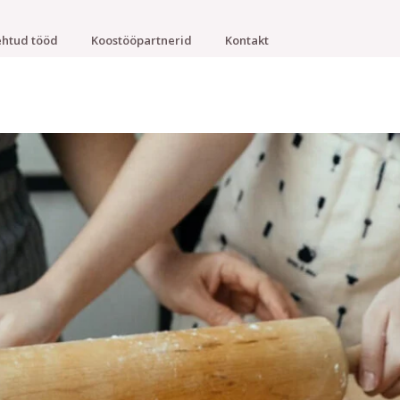
htud tööd
Koostööpartnerid
Kontakt