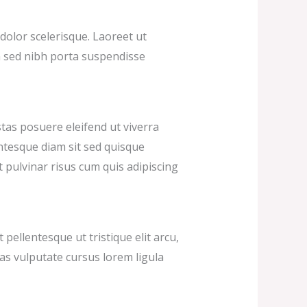
 dolor scelerisque. Laoreet ut
 sed nibh porta suspendisse
stas posuere eleifend ut viverra
ntesque diam sit sed quisque
t pulvinar risus cum quis adipiscing
ellentesque ut tristique elit arcu,
ras vulputate cursus lorem ligula