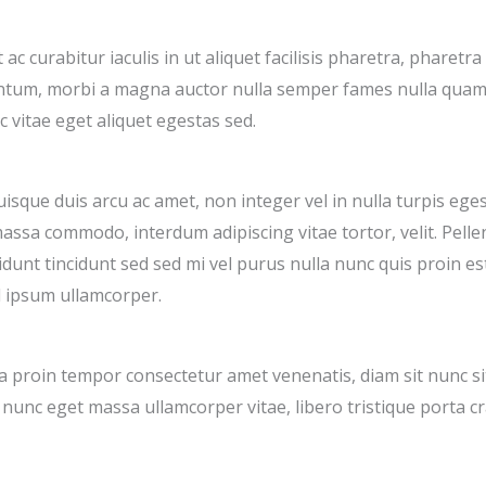
c curabitur iaculis in ut aliquet facilisis pharetra, pharetra
entum, morbi a magna auctor nulla semper fames nulla quam
c vitae eget aliquet egestas sed.
sque duis arcu ac amet, non integer vel in nulla turpis ege
assa commodo, interdum adipiscing vitae tortor, velit. Pelle
idunt tincidunt sed sed mi vel purus nulla nunc quis proin es
 ipsum ullamcorper.
proin tempor consectetur amet venenatis, diam sit nunc sit p
 nunc eget massa ullamcorper vitae, libero tristique porta c