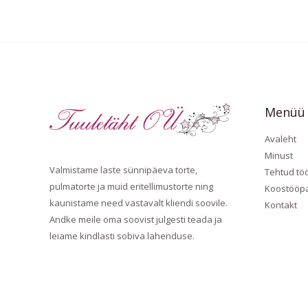
Menüü
Avaleht
Minust
Valmistame laste sünnipäeva torte,
Tehtud tö
pulmatorte ja muid eritellimustorte ning
Koostööpa
kaunistame need vastavalt kliendi soovile.
Kontakt
Andke meile oma soovist julgesti teada ja
leiame kindlasti sobiva lahenduse.