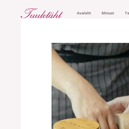
Skip
to
Avaleht
Minust
Te
content