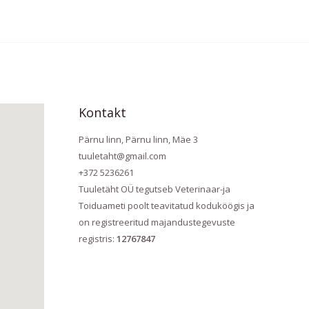
Kontakt
Pärnu linn, Pärnu linn, Mäe 3
tuuletaht@gmail.com
+372 5236261
Tuuletäht OÜ tegutseb Veterinaar-ja
Toiduameti poolt teavitatud koduköögis ja
on registreeritud majandustegevuste
registris:
12767847