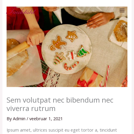
Skip
MAI
to
ME
content
Sem volutpat nec bibendum nec
viverra rutrum
By
Admin
/
veebruar 1, 2021
Ipsum amet, ultrices suscipit eu eget tortor a, tincidunt